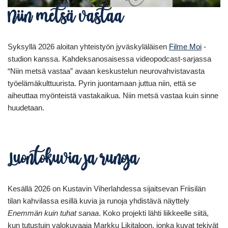
Niin metsä vastaa
Syksyllä 2026 aloitan yhteistyön jyväskyläläisen
Filme Moi
-
studion kanssa. Kahdeksanosaisessa videopodcast-sarjassa
“Niin metsä vastaa” avaan keskustelun neurovahvistavasta
työelämäkulttuurista. Pyrin juontamaan juttua niin, että se
aiheuttaa myönteistä vastakaikua. Niin metsä vastaa kuin sinne
huudetaan.
Luontokuvia ja runoja
Kesällä 2026 on Kustavin Viherlahdessa sijaitsevan Friisilän
tilan kahvilassa esillä kuvia ja runoja yhdistävä näyttely
Enemmän kuin tuhat sanaa
. Koko projekti lähti liikkeelle siitä,
kun tutustuin valokuvaaja Markku Likitaloon, jonka kuvat tekivät