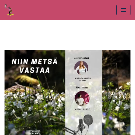
Siirry
suoraan
sisältöön