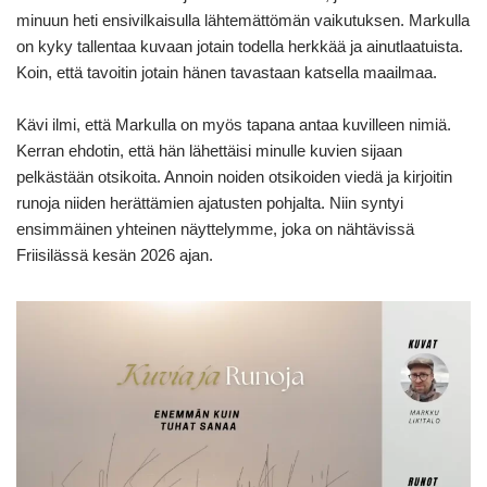
minuun heti ensivilkaisulla lähtemättömän vaikutuksen. Markulla
on kyky tallentaa kuvaan jotain todella herkkää ja ainutlaatuista.
Koin, että tavoitin jotain hänen tavastaan katsella maailmaa.
Kävi ilmi, että Markulla on myös tapana antaa kuvilleen nimiä.
Kerran ehdotin, että hän lähettäisi minulle kuvien sijaan
pelkästään otsikoita. Annoin noiden otsikoiden viedä ja kirjoitin
runoja niiden herättämien ajatusten pohjalta. Niin syntyi
ensimmäinen yhteinen näyttelymme, joka on nähtävissä
Friisilässä kesän 2026 ajan.