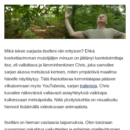
Mikä tekee sarjasta itselleni niin erityisen? Ehkä
koskettavimman muistijäljen minuun on jättänyt luontotoimittaja
itse, eli valloittava ja lämminhenkinen Chris, joka samoilee
sarjan alussa metsässä kertoen, miten ympäröivä maailma
hänelle näyttäytyy. Tätä ihastuttavaa kerrontatapaa pääsee
vilkaisemaan myös YouTubesta, sarjan
trailerista
. Chris
kuvailee näkevänsä valtavasti asiayhteyksiä vaikkapa
kulkiessaan metsäpolulla. Niitä yksityiskohtia on visualisoitu
hienosti lisäämällä videokuvaan animaatiota.
Itselläni on hieman vastaavia taipumuksia. Olen toisinaan
suorastaan pakahtua vaikutteiden ja erilaisten mielleyhtymien