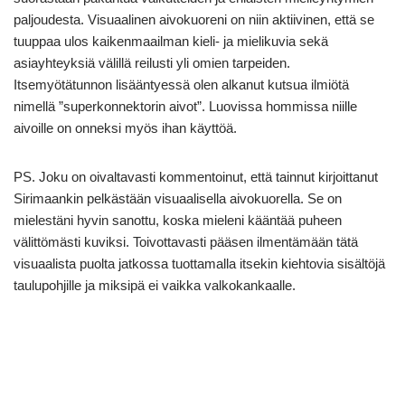
paljoudesta. Visuaalinen aivokuoreni on niin aktiivinen, että se
tuuppaa ulos kaikenmaailman kieli- ja mielikuvia sekä
asiayhteyksiä välillä reilusti yli omien tarpeiden.
Itsemyötätunnon lisääntyessä olen alkanut kutsua ilmiötä
nimellä ”superkonnektorin aivot”. Luovissa hommissa niille
aivoille on onneksi myös ihan käyttöä.
PS. Joku on oivaltavasti kommentoinut, että tainnut kirjoittanut
Sirimaankin pelkästään visuaalisella aivokuorella. Se on
mielestäni hyvin sanottu, koska mieleni kääntää puheen
välittömästi kuviksi. Toivottavasti pääsen ilmentämään tätä
visuaalista puolta jatkossa tuottamalla itsekin kiehtovia sisältöjä
taulupohjille ja miksipä ei vaikka valkokankaalle.