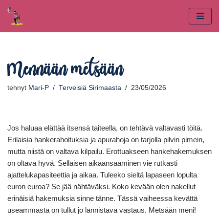
Siirry
suoraan
sisältöön
Mennään metsään
tehnyt
Mari-P
Terveisiä Sirimaasta
23/05/2026
Jos haluaa elättää itsensä taiteella, on tehtävä valtavasti töitä.
Erilaisia hankerahoituksia ja apurahoja on tarjolla pilvin pimein,
mutta niistä on valtava kilpailu. Erottuakseen hankehakemuksen
on oltava hyvä. Sellaisen aikaansaaminen vie rutkasti
ajattelukapasiteettia ja aikaa. Tuleeko sieltä lapaseen lopulta
euron euroa? Se jää nähtäväksi. Koko kevään olen nakellut
erinäisiä hakemuksia sinne tänne. Tässä vaiheessa kevättä
useammasta on tullut jo lannistava vastaus. Metsään meni!