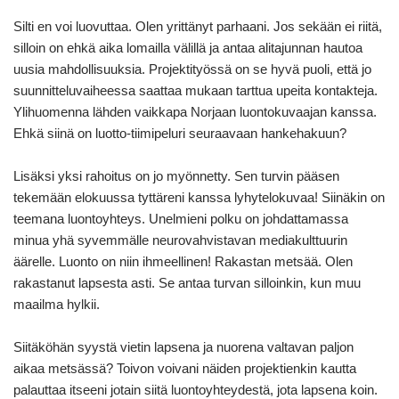
Silti en voi luovuttaa. Olen yrittänyt parhaani. Jos sekään ei riitä,
silloin on ehkä aika lomailla välillä ja antaa alitajunnan hautoa
uusia mahdollisuuksia. Projektityössä on se hyvä puoli, että jo
suunnitteluvaiheessa saattaa mukaan tarttua upeita kontakteja.
Ylihuomenna lähden vaikkapa Norjaan luontokuvaajan kanssa.
Ehkä siinä on luotto-tiimipeluri seuraavaan hankehakuun?
Lisäksi yksi rahoitus on jo myönnetty. Sen turvin pääsen
tekemään elokuussa tyttäreni kanssa lyhytelokuvaa! Siinäkin on
teemana luontoyhteys. Unelmieni polku on johdattamassa
minua yhä syvemmälle neurovahvistavan mediakulttuurin
äärelle. Luonto on niin ihmeellinen! Rakastan metsää. Olen
rakastanut lapsesta asti. Se antaa turvan silloinkin, kun muu
maailma hylkii.
Siitäköhän syystä vietin lapsena ja nuorena valtavan paljon
aikaa metsässä? Toivon voivani näiden projektienkin kautta
palauttaa itseeni jotain siitä luontoyhteydestä, jota lapsena koin.