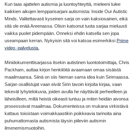
Kun taas ajattelen autismia ja luontoyhteyttä, mieleeni tulee
kaikkien aikojen lempparisarjani autismista: Inside Our Autistic
Minds. Valitettavasti kyseinen sarja on vain kaksiosainen, eikä
sitä ole enää Areenassa. Olisin katsonut tuota sarjaa mieluusti
vaikka puolet pidempään. Onneksi ehdin katsella sen jopa
useampaan kerran. Nykyisin sitä voi katsoa esimerkiksi
Prime
video -palvelusta.
Minidokumenttisarjassa itsekin autistinen luontotoimittaja, Chris
Packham, auttaa kirjon henkilöitä avaamaan omaa sisäistä
maailmaansa. Siinä on siis hieman sama idea kuin Sirimaassa.
Sarjan osallistujat vaan eivät Sirin tavoin kirjoita kirjaa, vaan
tekevät lyhytelokuvia, joiden avulla he näyttävät perheelleen ja
läheisilleen, miltä heistä oikeasti tuntuu ja miten heidän aivonsa
prosessoivat maailmaa. Dokumenteissa on mukana virkistävä
kattaus toisistaan voimakkaastikin poikkeavia tarinoita aina
puhumattomasta autismista täysin piileviin autismin
ilmenemismuotoihin.